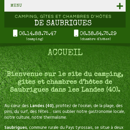
MENU
06.14.88.75.47
06.38.64.75.29
(camping)
(chambre d'hôtes)
ACCUEIL
Bienvenue sur le site du camping,
gîtes et chambres d’hôtes de
Saubrigues dans les Landes (40).
Au cœur des
Landes (40)
, profitez de l’océan, de la plage, des
pins, du surf, des fêtes… sans oublier notre gastronomie locale,
notre culture, notre thermalisme.
Saubrigues
, commune rurale du Pays tyrossais, se situe à deux