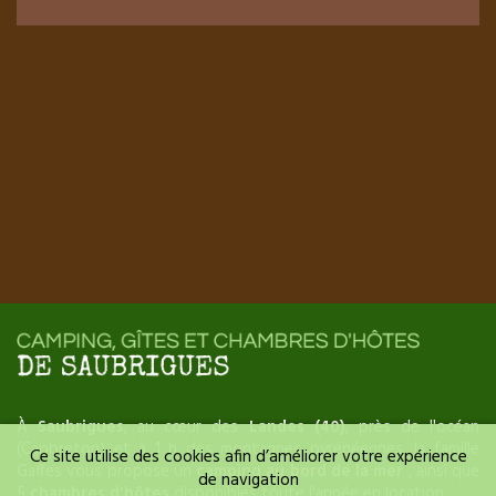
À
Saubrigues
, au cœur des
Landes (40)
, près de l'océan
(Capbreton) et à 1 h des montagnes pyrénéennes, la famille
Ce site utilise des cookies afin d’améliorer votre expérience
Gaffes vous propose un
camping au bord de la mer
, ainsi que
de navigation
5
chambres d'hôtes
disponibles toute l'année en location.